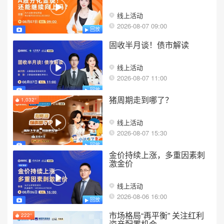
线上活动
2026-08-07 09:00
回放
固收半月谈！债市解读
线上活动
2026-08-07 11:00
回放
猪周期走到哪了？
1,032°
线上活动
2026-08-07 15:30
回放
金价持续上涨，多重因素刺
激金价
线上活动
2026-08-06 16:00
回放
市场格局“再平衡” 关注红利
222°
资产配置机会