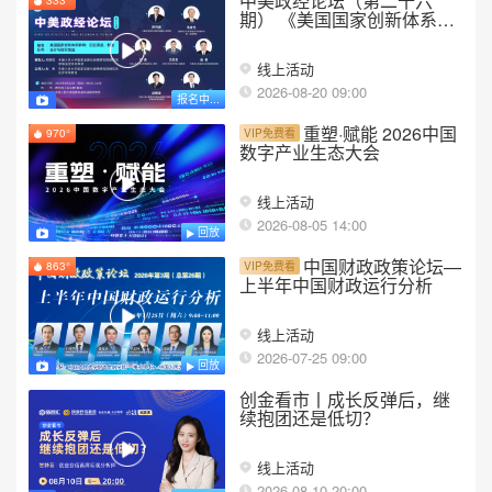
中美政经论坛（第二十六
333°
期） 《美国国家创新体系解
构：历史演进、制度设计与
现实挑战》
线上活动
2026-08-20 09:00
报名中...
重塑·赋能 2026中国
970°
VIP免费看
数字产业生态大会
线上活动
2026-08-05 14:00
回放
中国财政政策论坛—
863°
VIP免费看
上半年中国财政运行分析
线上活动
2026-07-25 09:00
回放
创金看市丨成长反弹后，继
续抱团还是低切？
线上活动
2026-08-10 20:00