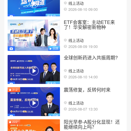
线上活动
2026-08-10 09:00
报名中...
ETF会客室：主动ETE来
了！华安解密新物种
线上活动
2026-08-09 19:00
回放
全球创新药进入共振周期?
线上活动
2026-08-10 14:00
报名中...
震荡修复，反转何时来
312°
线上活动
2026-08-07 13:30
回放
阳光早参-A股分化显现！还
222°
能继续向上吗？