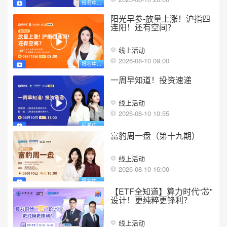
报名中...
阳光早参-放量上涨！沪指四
连阳！还有空间？
线上活动
2026-08-10 09:00
报名中...
一周早知道！投资速递
线上活动
2026-08-10 10:55
报名中...
富豹周一盘（第十九期）
线上活动
2026-08-10 16:00
报名中...
【ETF全知道】算力时代“芯”
设计！更纯粹更锋利？
线上活动