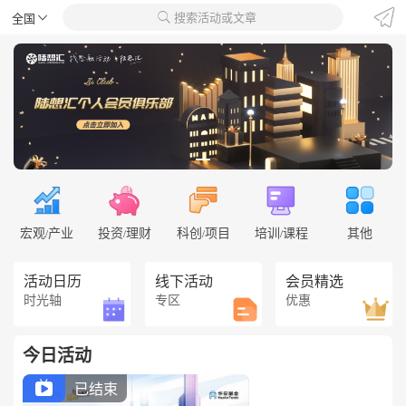
搜索活动或文章
全国


宏观
产业
投资
理财
科创
项目
培训
课程
其他
/
/
/
/
活动日历
线下活动
会员精选
时光轴
专区
优惠
今日活动
已结束